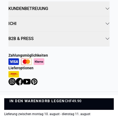
KUNDENBETREUUNG
ICHI
B2B & PRESS
Zahlungsmöglichkeiten
Lieferoptionen
IN DEN WARENKORB LEGEN
Datenschutzrichtlinie
Geschäftsbedingungen
CHF49.90
IN DEN WARENKORB LEGEN
1
©
DK Company Online AG
2026
Lieferung zwischen montag 10. august - dienstag 11. august
−