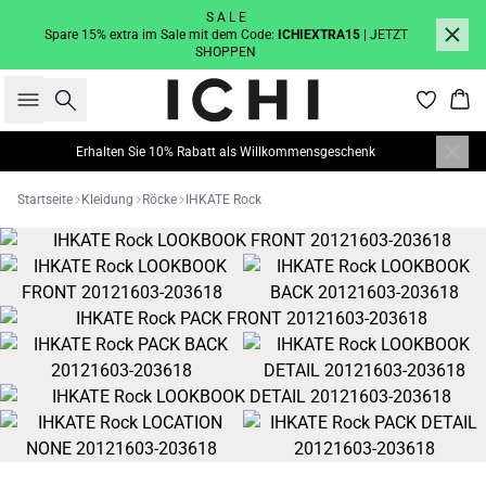
S A L E
Spare 15% extra im Sale mit dem Code:
ICHIEXTRA15
| JETZT
SHOPPEN
Suche
War
Erhalten Sie 10% Rabatt als Willkommensgeschenk
Startseite
Kleidung
Röcke
IHKATE Rock