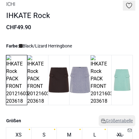
ICHI
IHKATE Rock
CHF49.90
Farbe:
Black/Lizard Herringbone
Größen
Größentabelle
XS
S
M
L
XL