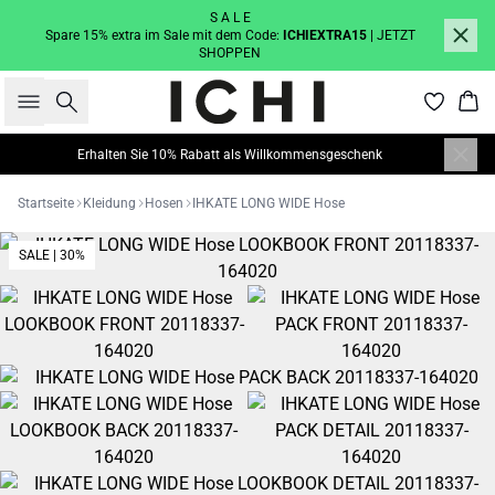
S A L E
Spare 15% extra im Sale mit dem Code:
ICHIEXTRA15
| JETZT
SHOPPEN
Suche
War
Erhalten Sie 10% Rabatt als Willkommensgeschenk
Startseite
Kleidung
Hosen
IHKATE LONG WIDE Hose
SALE | 30%