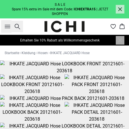
S A L E
Spare 15% extra im Sale mit dem Code:
ICHIEXTRA15
| JETZT
SHOPPEN
Suche
War
Erhalten Sie 10% Rabatt als Willkommensgeschenk
Startseite
Kleidung
Hosen
IHKATE JACQUARD Hose