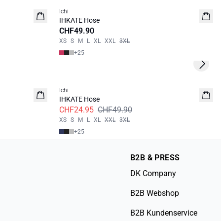
Ichi
IHKATE Hose
CHF49.90
XS
S
M
L
XL
XXL
3XL
+
25
Next s
SALE | 50%
Ichi
IHKATE Hose
CHF24.95
CHF49.90
XS
S
M
L
XL
XXL
3XL
+
25
B2B & PRESS
DK Company
B2B Webshop
B2B Kundenservice