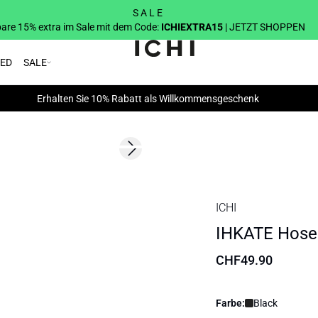
S A L E
are 15% extra im Sale mit dem Code:
ICHIEXTRA15
| JETZT SHOPPEN
RED
SALE
Erhalten Sie 10% Rabatt als Willkommensgeschenk
Next slide
BASIC
ICHI
IHKATE Hose
CHF49.90
Farbe:
Black