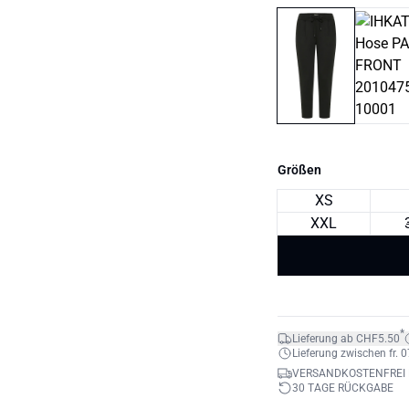
Größen
XS
XXL
*
Lieferung ab CHF5.50
Lieferung zwischen fr. 0
VERSANDKOSTENFREI 
30 TAGE RÜCKGABE