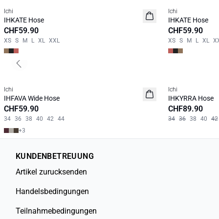
Ichi
Ichi
NEUHEIT
NEUHEIT
IHKATE Hose
IHKATE Hose
CHF59.90
CHF59.90
XS
S
M
L
XL
XXL
XS
S
M
L
XL
X
Previous slide
Ichi
Ichi
NEUHEIT
NEUHEIT
IHFAVA Wide Hose
IHKYRRA Hose
CHF59.90
CHF89.90
34
36
38
40
42
44
34
36
38
40
42
+
3
KUNDENBETREUUNG
Artikel zurucksenden
Handelsbedingungen
Teilnahmebedingungen