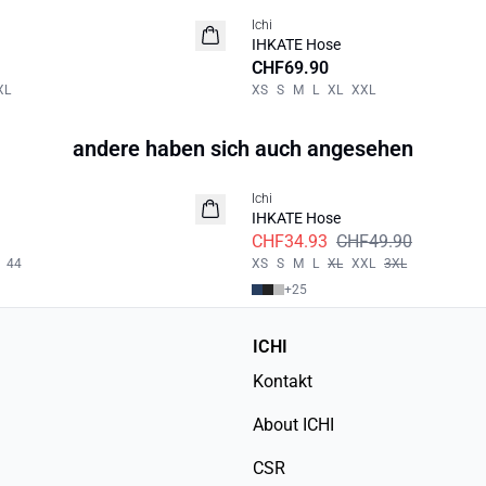
Ichi
NEUHEIT
IHKATE Hose
CHF69.90
XL
XS
S
M
L
XL
XXL
andere haben sich auch angesehen
SALE | 30%
Ichi
IHKATE Hose
CHF34.93
CHF49.90
44
XS
S
M
L
XL
XXL
3XL
+
25
ICHI
Kontakt
About ICHI
CSR