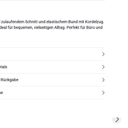
zulaufendem Schnitt und elastischem Bund mit Kordelzug.
deal für bequemen, vielseitigen Alltag. Perfekt für Büro und
rials
d Rückgabe
se
Next s