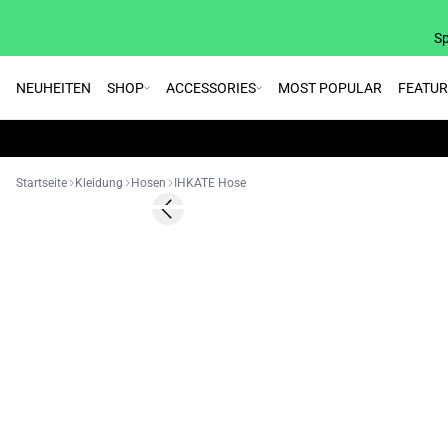
Sp
NEUHEITEN
SHOP
ACCESSORIES
MOST POPULAR
FEATU
Startseite
Kleidung
Hosen
IHKATE Hose
Previous slide
BASIC