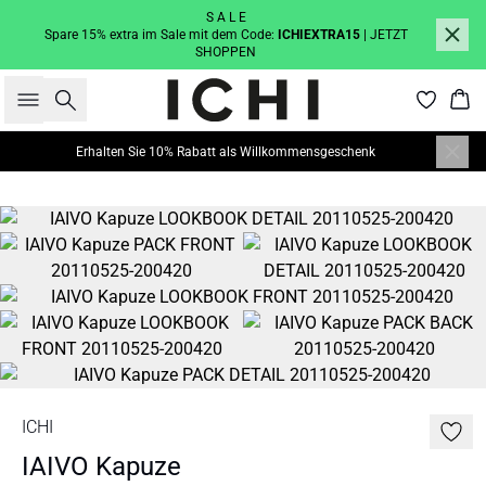
S A L E
Spare 15% extra im Sale mit dem Code:
ICHIEXTRA15
| JETZT
SHOPPEN
Suche
War
Erhalten Sie 10% Rabatt als Willkommensgeschenk
ICHI
IAIVO Kapuze