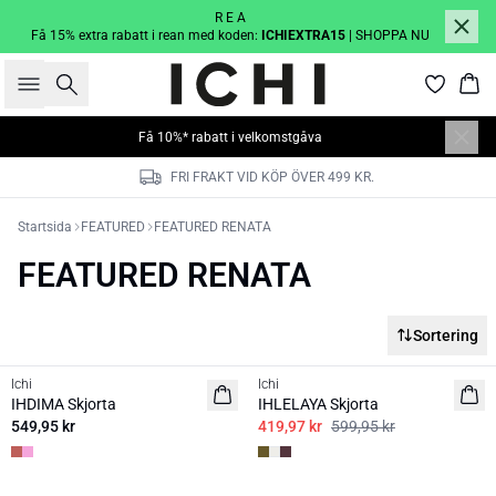
R E A
Få 15% extra rabatt i rean med koden:
ICHIEXTRA15
| SHOPPA NU
Sök
Kor
Få 10%* rabatt i velkomstgåva
FRI FRAKT VID KÖP ÖVER 499 KR.
Startsida
FEATURED
FEATURED RENATA
FEATURED RENATA
Sortering
SALE | 30%
Ichi
Ichi
NYHET
IHDIMA Skjorta
IHLELAYA Skjorta
549,95 kr
419,97 kr
599,95 kr
SALE | 30%
SALE | 30%