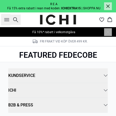
R E A
Få 15% extra rabatt i rean med koden:
ICHIEXTRA15
| SHOPPA NU
Sök
Kor
Få 10%* rabatt i velkomstgåva
FRI FRAKT VID KÖP ÖVER 499 KR.
FEATURED FEDECOBE
KUNDSERVICE
ICHI
B2B & PRESS