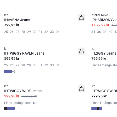
SALE | 40%
Ichi
Atelier Rêve
IHAVENA Jeans
IRHARMONY Je
799,95 kr
1 079,97 kr
1 7
25
26
27
28
29
30
31
32
33
34
34
36
38
40
4
Ichi
Ichi
IHTWIGGY RAVEN Jeans
IHZIGGY Jeans
599,95 kr
799,95 kr
25
26
27
28
29
30
31
32
33
34
Finns i många sto
+
6
SALE | 50%
Ichi
Ichi
IHTWIGGY WIDE Jeans
IHTWIGGY WIDE
399,98 kr
799,95 kr
799,95 kr
Finns i många storlekar
Finns i många sto