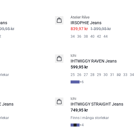
SALE | 40%
Atelier Rêve
ans
IRSOPHIE Jeans
99,95 kr
839,97 kr
1 399,95 kr
2
34
36
38
40
42
44
Ichi
IHTWIGGY RAVEN Jeans
599,95 kr
rlekar
25
26
27
28
29
30
31
32
33
34
+
6
Ichi
BASIC
 Jeans
IHTWIGGY STRAIGHT Jeans
749,95 kr
rlekar
Finns i många storlekar
+
4