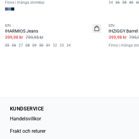
Finns i många storlekar
34
36
38
40
4
SALE | 50%
SALE | 50%
Ichi
Ichi
IHARMIOS Jeans
IHZIGGY Barrel
399,98 kr
799,95 kr
399,98 kr
799,
25
26
27
28
29
30
31
32
33
34
Finns i många sto
KUNDSERVICE
Handelsvillkor
Frakt och returer