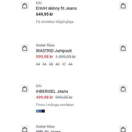
Ichi
BASIC
ErinIH skinny fit Jeans
649,95 kr
Få storlekar tillgängliga
SALE | 50%
Atelier Rêve
IRASTRID Jumpsuit
999,98 kr
1 999,95 kr
34
36
38
40
42
44
SALE | 50%
Ichi
IHBERISEL Jeans
499,98 kr
999,95 kr
Finns i många storlekar
SALE | 50%
Atelier Rêve