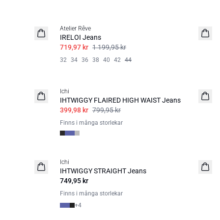
SALE | 40%
Atelier Rêve
IRELOI Jeans
719,97 kr
1 199,95 kr
32
34
36
38
40
42
44
SALE | 50%
Ichi
IHTWIGGY FLAIRED HIGH WAIST Jeans
399,98 kr
799,95 kr
Finns i många storlekar
Ichi
BASIC
IHTWIGGY STRAIGHT Jeans
749,95 kr
Finns i många storlekar
+
4