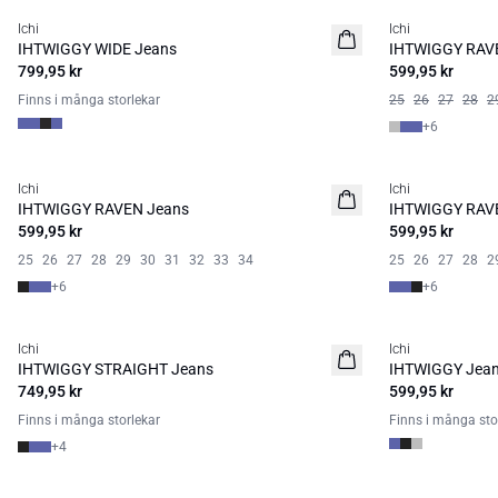
Ichi
Ichi
BASIC
IHTWIGGY WIDE Jeans
IHTWIGGY RAV
799,95 kr
599,95 kr
Finns i många storlekar
25
26
27
28
2
+
6
Ichi
Ichi
BASIC
BASIC
IHTWIGGY RAVEN Jeans
IHTWIGGY RAV
599,95 kr
599,95 kr
25
26
27
28
29
30
31
32
33
34
25
26
27
28
2
+
6
+
6
Ichi
Ichi
BASIC
BASIC
IHTWIGGY STRAIGHT Jeans
IHTWIGGY Jea
749,95 kr
599,95 kr
Finns i många storlekar
Finns i många sto
+
4
SALE | 50%