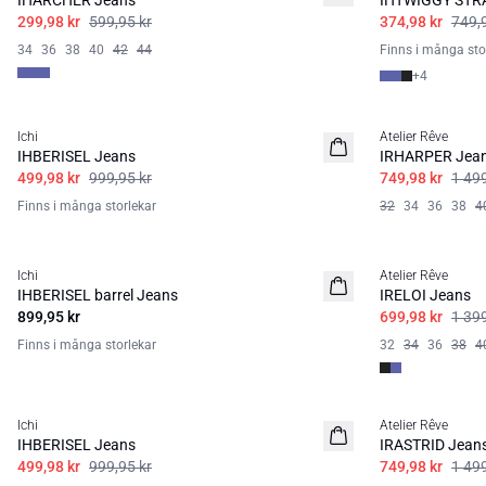
IHARCHER Jeans
IHTWIGGY STR
299,98 kr
599,95 kr
374,98 kr
749,
34
36
38
40
42
44
Finns i många sto
+
4
SALE | 50%
SALE | 50%
Ichi
Atelier Rêve
IHBERISEL Jeans
IRHARPER Jea
499,98 kr
999,95 kr
749,98 kr
1 499
Finns i många storlekar
32
34
36
38
4
SALE | 50%
Ichi
Atelier Rêve
IHBERISEL barrel Jeans
IRELOI Jeans
899,95 kr
699,98 kr
1 399
Finns i många storlekar
32
34
36
38
4
SALE | 50%
SALE | 50%
Ichi
Atelier Rêve
IHBERISEL Jeans
IRASTRID Jean
499,98 kr
999,95 kr
749,98 kr
1 499