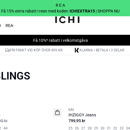
R E A
Få 15% extra rabatt i rean med koden:
ICHIEXTRA15
| SHOPPA NU
D
REA
Få 10%* rabatt i velkomstgåva
FRI FRAKT VID KÖP ÖVER 499 KR.
KLARNA • BETALA I 3 DELAR
BLINGS
Ichi
s
IHZIGGY Jeans
95 kr
799,95 kr
2
44
25
26
27
28
29
30
31
32
33
34