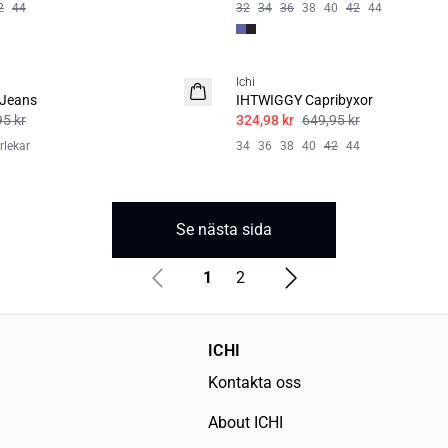
2
44
32
34
36
38
40
42
44
SALE | 50%
Ichi
 Jeans
IHTWIGGY Capribyxor
95 kr
324,98 kr
649,95 kr
rlekar
34
36
38
40
42
44
Se nästa sida
1
2
ICHI
Kontakta oss
About ICHI