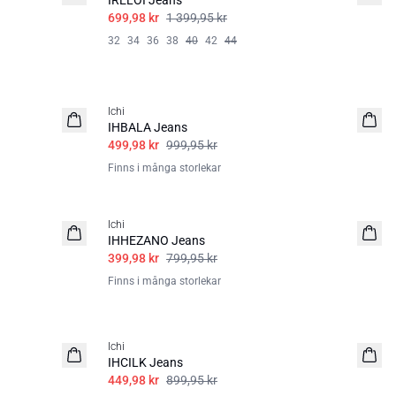
IRELOI Jeans
699,98 kr
1 399,95 kr
32
34
36
38
40
42
44
SALE | 50%
Ichi
IHBALA Jeans
499,98 kr
999,95 kr
Finns i många storlekar
SALE | 50%
Ichi
IHHEZANO Jeans
399,98 kr
799,95 kr
Finns i många storlekar
SALE | 50%
Ichi
IHCILK Jeans
449,98 kr
899,95 kr