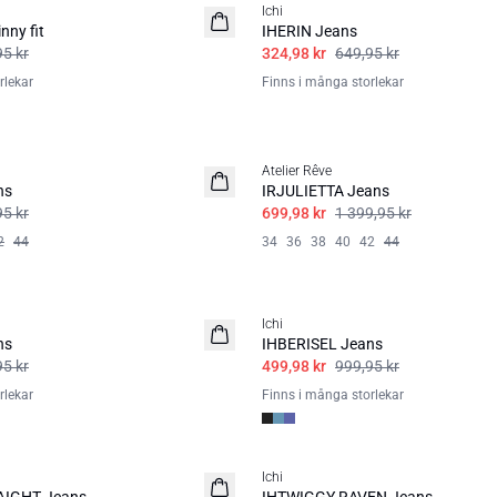
Ichi
BASIC
nny fit
IHERIN Jeans
95 kr
324,98 kr
649,95 kr
rlekar
Finns i många storlekar
SALE | 50%
Atelier Rêve
ns
IRJULIETTA Jeans
95 kr
699,98 kr
1 399,95 kr
2
44
34
36
38
40
42
44
SALE | 50%
Ichi
ns
IHBERISEL Jeans
95 kr
499,98 kr
999,95 kr
rlekar
Finns i många storlekar
SALE | 50%
Ichi