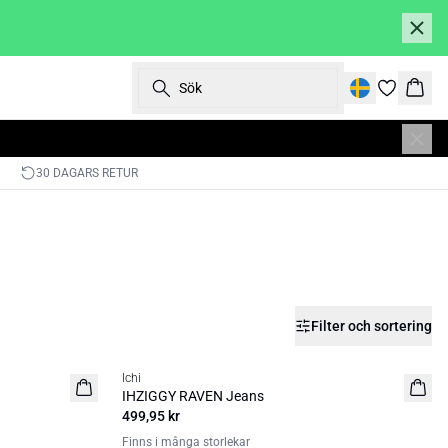
Sök
Korg
30 DAGARS RETUR
Filter och sortering
Ichi
IHZIGGY RAVEN Jeans
499,95 kr
Finns i många storlekar