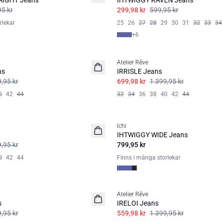
AIGHT Jeans
IHTWIGGY RAVEN Jeans
95 kr
299,98 kr
599,95 kr
rlekar
25
26
27
28
29
30
31
32
33
34
+
6
SALE | 50%
Atelier Rêve
ns
IRRISLE Jeans
,95 kr
699,98 kr
1 399,95 kr
0
42
44
32
34
36
38
40
42
44
Ichi
IHTWIGGY WIDE Jeans
,95 kr
799,95 kr
0
42
44
Finns i många storlekar
SALE | 60%
Atelier Rêve
s
IRELOI Jeans
,95 kr
559,98 kr
1 399,95 kr