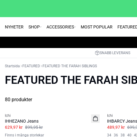
NYHETER
SHOP
ACCESSORIES
MOST POPULAR
FEATURE
SNABB LEVERANS
Startsida
FEATURED
FEATURED THE FARAH SIBLINGS
FEATURED THE FARAH SI
80 produkter
SALE | 30%
SALE | 30%
Ichi
Ichi
IHHEZANO Jeans
IHBARCY Jean
629,97 kr
899,95 kr
489,97 kr
699,
Finns i många storlekar
34
36
38
40
4