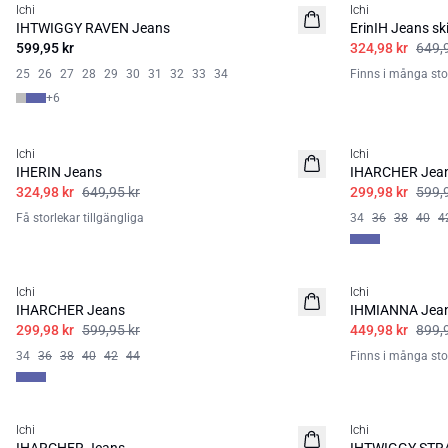
Ichi
Ichi
BASIC
BASIC
IHTWIGGY RAVEN Jeans
ErinIH Jeans ski
599,95 kr
324,98 kr
649,
25
26
27
28
29
30
31
32
33
34
Finns i många sto
+
6
SALE | 50%
SALE | 50%
Ichi
Ichi
BASIC
IHERIN Jeans
IHARCHER Jea
324,98 kr
649,95 kr
299,98 kr
599,
Få storlekar tillgängliga
34
36
38
40
4
SALE | 50%
SALE | 50%
Ichi
Ichi
IHARCHER Jeans
IHMIANNA Jea
299,98 kr
599,95 kr
449,98 kr
899,
34
36
38
40
42
44
Finns i många sto
SALE | 50%
SALE | 50%
Ichi
Ichi