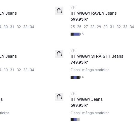
Ichi
BASIC
EN Jeans
IHTWIGGY RAVEN Jeans
599,95 kr
9
30
31
32
33
34
25
26
27
28
29
30
31
32
33
34
+
6
Ichi
BASIC
EN Jeans
IHTWIGGY STRAIGHT Jeans
749,95 kr
9
30
31
32
33
34
Finns i många storlekar
+
4
Ichi
BASIC
ns
IHTWIGGY Jeans
599,95 kr
rlekar
Finns i många storlekar
SALE | 50%