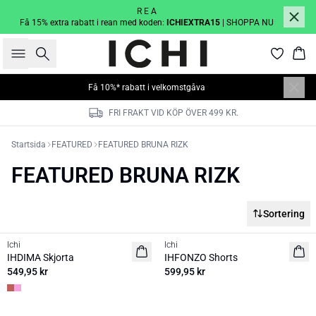
R E A
Få 15% extra rabatt i rean med koden:
ICHIEXTRA15
| SHOPPA NU
Sök
Kor
Få 10%* rabatt i velkomstgåva
FRI FRAKT VID KÖP ÖVER 499 KR.
Startsida
FEATURED
FEATURED BRUNA RIZK
FEATURED BRUNA RIZK
Sortering
Ichi
Ichi
NYHET
NYHET
IHDIMA Skjorta
IHFONZO Shorts
549,95 kr
599,95 kr