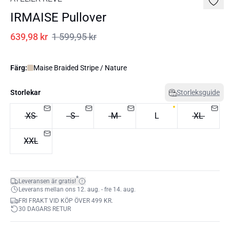
IRMAISE Pullover
639,98 kr
1 599,95 kr
Färg:
Maise Braided Stripe / Nature
Storlekar
Storleksguide
XS
S
M
L
XL
XXL
*
Leveransen är gratis!
Leverans mellan ons 12. aug. - fre 14. aug.
FRI FRAKT VID KÖP ÖVER 499 KR.
30 DAGARS RETUR