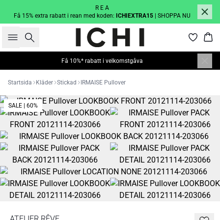
R E A
Få 15% extra rabatt i rean med koden:
ICHIEXTRA15
| SHOPPA NU
Sök
Kor
Få 10%* rabatt i velkomstgåva
Startsida
Kläder
Stickad
IRMAISE Pullover
SALE | 60%
ATELIER RÊVE