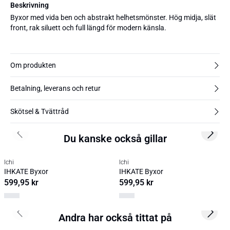
Beskrivning
Byxor med vida ben och abstrakt helhetsmönster. Hög midja, slät
front, rak siluett och full längd för modern känsla.
Om produkten
Betalning, leverans och retur
Skötsel & Tvättråd
Du kanske också gillar
Previous slide
Next s
Ichi
Ichi
IHKATE Byxor
IHKATE Byxor
599,95 kr
599,95 kr
Andra har också tittat på
Previous slide
Next s