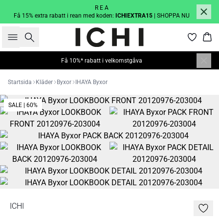
R E A
Få 15% extra rabatt i rean med koden:
ICHIEXTRA15
| SHOPPA NU
Sök
Kor
Få 10%* rabatt i velkomstgåva
Startsida
Kläder
Byxor
IHAYA Byxor
SALE | 60%
ICHI