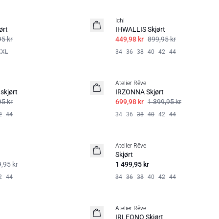
SALE | 50%
Ichi
ørt
IHWALLIS Skjørt
95 kr
449,98 kr
899,95 kr
XXL
34
36
38
40
42
44
SALE | 50%
Atelier Rêve
skjørt
IRZONNA Skjørt
95 kr
699,98 kr
1 399,95 kr
2
44
34
36
38
40
42
44
Atelier Rêve
Skjørt
,95 kr
1 499,95 kr
2
44
34
36
38
40
42
44
SALE | 60%
Atelier Rêve
IRLEONO Skjørt