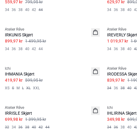
559,97 kr
799,95 kr
629,97 kr
899,
34
36
38
40
42
44
34
36
38
40
4
SALE | 40%
SALE | 40%
Atelier Rêve
Atelier Rêve
IRKUNIS Skjørt
IREVERLY Skjør
899,97 kr
1 499,95 kr
1 019,97 kr
1 6
34
36
38
40
42
44
34
36
38
40
4
SALE | 30%
SALE | 30%
Ichi
Atelier Rêve
IHMANIA Skjørt
IRODESSA Skjør
419,97 kr
599,95 kr
839,97 kr
1 199
XS
S
M
L
XL
XXL
34
36
38
40
4
SALE | 50%
SALE | 50%
Atelier Rêve
Ichi
IRRISLE Skjørt
IHLIRINA Skjørt
699,98 kr
1 399,95 kr
349,98 kr
699,
32
34
36
38
40
42
44
34
36
38
40
4