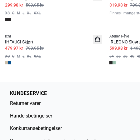
299,98 kr
599,95 kr
319,98 kr
799,
XS
S
M
L
XL
XXL
Finnes i mange stø
SALE | 40%
SALE | 60%
Ichi
Atelier Rêve
IHFAUCI Skjørt
IRLEONO Skjørt
479,97 kr
799,95 kr
599,98 kr
1 499
XS
S
M
L
XL
XXL
34
36
38
40
4
KUNDESERVICE
Returner varer
Handelsbetingelser
Konkurransebetingelser