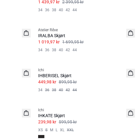
1 439,97 kr
2 399,95 kr
34
36
38
40
42
44
SALE | 40%
Atelier Rêve
IRALBA Skjørt
1 019,97 kr
1 699,95 kr
34
36
38
40
42
44
SALE | 50%
Ichi
IHBERISEL Skjørt
449,98 kr
899,95 kr
34
36
38
40
42
44
SALE | 60%
Ichi
IHKATE Skjørt
239,98 kr
599,95 kr
XS
S
M
L
XL
XXL