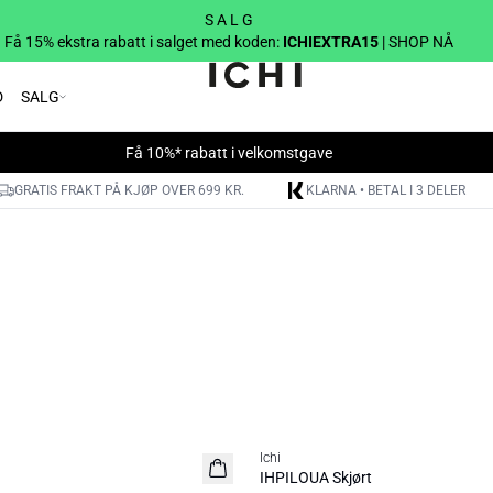
S A L G
Få 15% ekstra rabatt i salget med koden:
ICHIEXTRA15
| SHOP NÅ
D
SALG
Få 10%* rabatt i velkomstgave
GRATIS FRAKT PÅ KJØP OVER 699 KR.
KLARNA • BETAL I 3 DELER
SALE | 30%
Ichi
IHPILOUA Skjørt