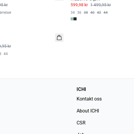
95 kr
599,98 kr
1 499,95 kr
rrelser
34
36
38
40
42
44
,95 kr
2
44
ICHI
Kontakt oss
About ICHI
CSR