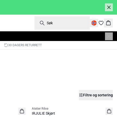
Søk
Hand
30 DAGERS RETURRETT
Filtre og sortering
SALE | 40%
Atelier Rêve
IRJULIE Skjørt