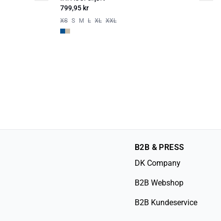
799,95 kr
XS
S
M
L
XL
XXL
B2B & PRESS
DK Company
B2B Webshop
B2B Kundeservice