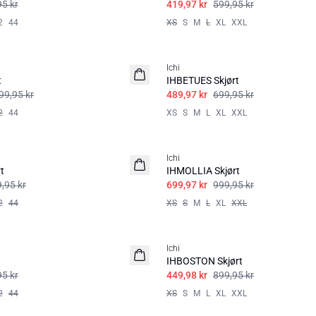
95 kr
419,97 kr
599,95 kr
2
44
XS
S
M
L
XL
XXL
SALE | 30%
Ichi
t
IHBETUES Skjørt
99,95 kr
489,97 kr
699,95 kr
2
44
XS
S
M
L
XL
XXL
SALE | 30%
Ichi
t
IHMOLLIA Skjørt
,95 kr
699,97 kr
999,95 kr
2
44
XS
S
M
L
XL
XXL
SALE | 50%
Ichi
IHBOSTON Skjørt
95 kr
449,98 kr
899,95 kr
2
44
XS
S
M
L
XL
XXL