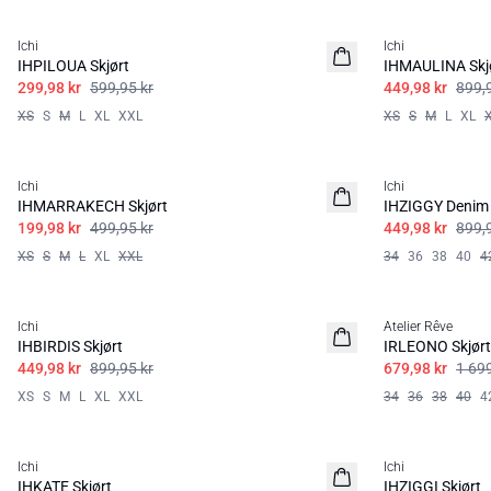
SALE | 50%
SALE | 50%
Ichi
Ichi
IHPILOUA Skjørt
IHMAULINA Skj
299,98 kr
599,95 kr
449,98 kr
899,
XS
S
M
L
XL
XXL
XS
S
M
L
XL
SALE | 60%
SALE | 50%
Ichi
Ichi
IHMARRAKECH Skjørt
IHZIGGY Denim 
199,98 kr
499,95 kr
449,98 kr
899,
XS
S
M
L
XL
XXL
34
36
38
40
4
SALE | 50%
SALE | 60%
Ichi
Atelier Rêve
IHBIRDIS Skjørt
IRLEONO Skjørt
449,98 kr
899,95 kr
679,98 kr
1 699
XS
S
M
L
XL
XXL
34
36
38
40
4
SALE | 50%
SALE | 60%
Ichi
Ichi
IHKATE Skjørt
IHZIGGI Skjørt