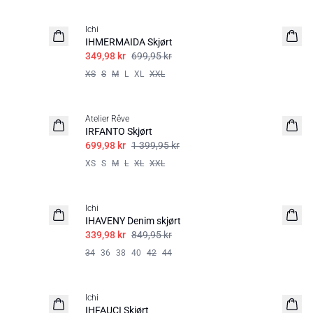
SALE | 50%
Ichi
IHMERMAIDA Skjørt
349,98 kr
699,95 kr
XS
S
M
L
XL
XXL
SALE | 50%
Atelier Rêve
IRFANTO Skjørt
699,98 kr
1 399,95 kr
XS
S
M
L
XL
XXL
SALE | 60%
Ichi
IHAVENY Denim skjørt
339,98 kr
849,95 kr
34
36
38
40
42
44
Ichi
IHFAUCI Skjørt