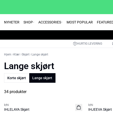
NYHETER
SHOP
ACCESSORIES
MOST POPULAR
FEATURE
HURTIG LEVERING
Hjem
Klær
Skjørt
Lange skjørt
Lange skjørt
Korte skjørt
Lange skjørt
34 produkter
SALE | 30%
SALE | 30%
Ichi
Ichi
IHLELAYA Skjørt
IHJEEVA Skjørt