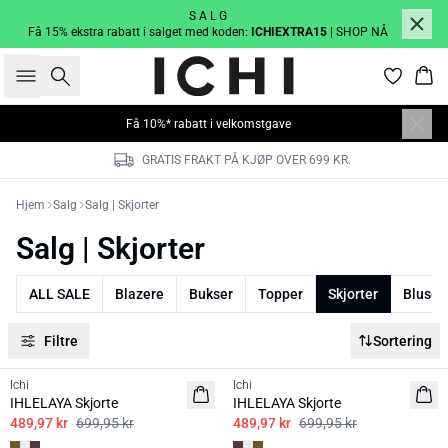
S A L G
Få 15% ekstra rabatt i salget med koden:
ICHIEXTRA15
| SHOP NÅ
Søk
Han
Få 10%* rabatt i velkomstgave
GRATIS FRAKT PÅ KJØP OVER 699 KR.
Hjem
Salg
Salg | Skjorter
Salg | Skjorter
ALL SALE
Blazere
Bukser
Topper
Skjorter
Bluser
Filtre
Sortering
SALE | 30%
SALE | 30%
Ichi
Ichi
IHLELAYA Skjorte
IHLELAYA Skjorte
489,97 kr
699,95 kr
489,97 kr
699,95 kr