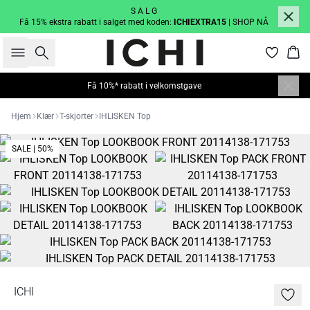
S A L G
Få 15% ekstra rabatt i salget med koden:
ICHIEXTRA15
| SHOP NÅ
Søk
Han
Få 10%* rabatt i velkomstgave
Hjem
Klær
T-skjorter
IHLISKEN Top
SALE | 50%
ICHI