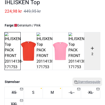
IHLISKEN Top
224,98 kr
449,95 kr
Farge:
Geranium / Pink
2
Størrelser
Størrelsesguide
XS
S
M
L
XL
XXL