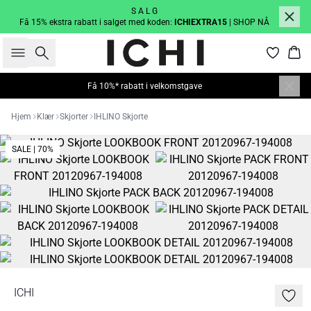
S A L G
Få 15% ekstra rabatt i salget med koden:
ICHIEXTRA15
| SHOP NÅ
Søk
Han
Få 10%* rabatt i velkomstgave
Hjem
Klær
Skjorter
IHLINO Skjorte
SALE | 70%
ICHI