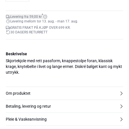
*
Levering fra 59,00 kr
Levering mellom tor 13. aug. - man 17. aug.
GRATIS FRAKT PÅ KJØP OVER 699 KR.
30 DAGERS RETURRETT
Beskrivelse
Skjortekjole med rett passform, knappestolpe foran, klassisk
krage, knytebelte i livet og lange ermer. Diskré bølget kant og mykt
uttrykk.
Om produktet
Betaling, levering og retur
Pleie & Vaskeanvisning