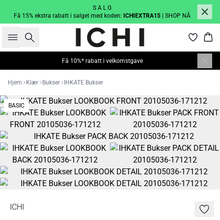
S A L G
Få 15% ekstra rabatt i salget med koden:
ICHIEXTRA15
| SHOP NÅ
Søk
Han
Få 10%* rabatt i velkomstgave
Hjem
Klær
Bukser
IHKATE Bukser
BASIC
ICHI