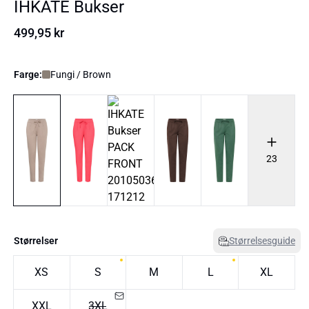
IHKATE Bukser
499,95 kr
Farge:
Fungi / Brown
23
Størrelser
Størrelsesguide
XS
S
M
L
XL
XXL
3XL