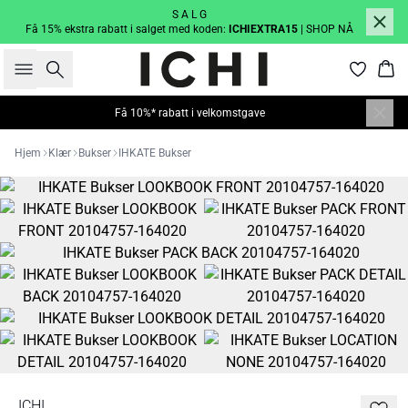
S A L G
Få 15% ekstra rabatt i salget med koden:
ICHIEXTRA15
| SHOP NÅ
Søk
Han
Få 10%* rabatt i velkomstgave
Hjem
Klær
Bukser
IHKATE Bukser
ICHI