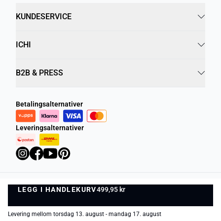
KUNDESERVICE
ICHI
B2B & PRESS
Betalingsalternativer
Leveringsalternativer
LEGG I HANDLEKURV
Personvernregler
499,95 kr
Vilkår og betingelser
LEGG I HANDLEKURV
1
©
DK Company Online AS
2026
Levering mellom torsdag 13. august - mandag 17. august
−