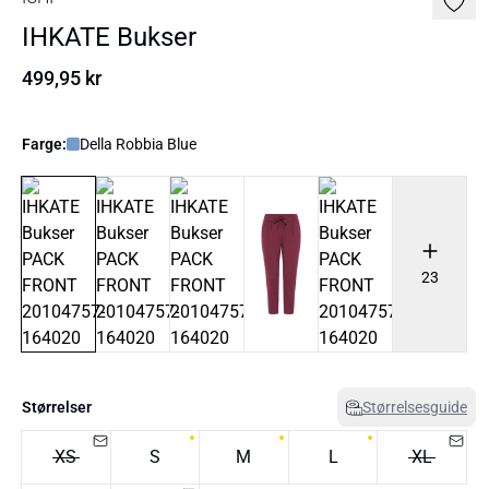
IHKATE Bukser
499,95 kr
Farge:
Della Robbia Blue
23
Størrelser
Størrelsesguide
XS
S
M
L
XL