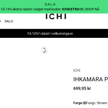
S A L G
Få 15% ekstra rabatt i salget med koden:
ICHIEXTRA15
| SHOP NÅ
D
SALG
Få 10%* rabatt i velkomstgave
Next slide
ICHI
IHKAMARA Pu
699,95 kr
Farge:
Fungi / Brown