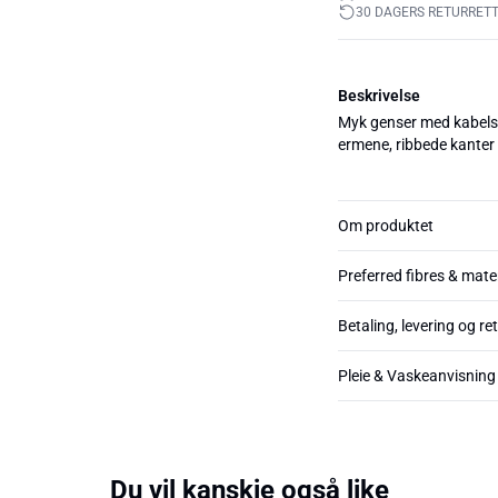
30 DAGERS RETURRET
Beskrivelse
Myk genser med kabelstr
ermene, ribbede kanter f
Om produktet
Preferred fibres & mate
Betaling, levering og re
Pleie & Vaskeanvisning
Du vil kanskje også like