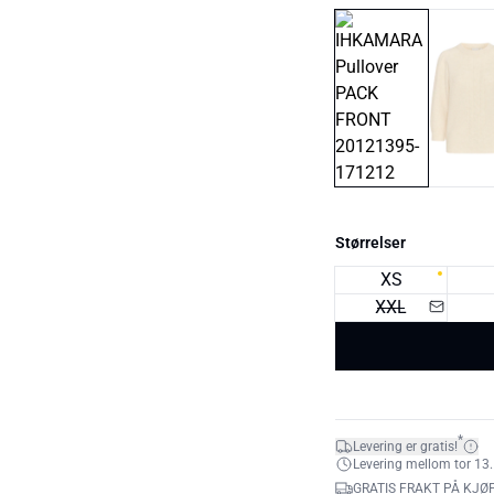
Størrelser
XS
XXL
*
Levering er gratis!
Levering mellom tor 13.
GRATIS FRAKT PÅ KJØP