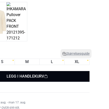
Størrelsesguide
S
M
L
XL
LEGG I HANDLEKURV
 aug. - man 17. aug.
 OVER 699 KR.