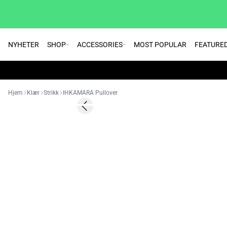
NYHETER
SHOP
ACCESSORIES
MOST POPULAR
FEATURE
Hjem
Klær
Strikk
IHKAMARA Pullover
Previous slide