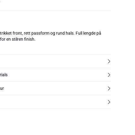
T
ikket front, rett passform og rund hals. Full lengde på
or en stilren finish.
rials
tur