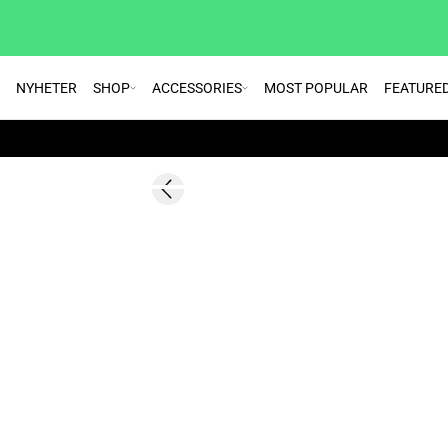
NYHETER
SHOP
ACCESSORIES
MOST POPULAR
FEATURE
SALE | 60%
Previous slide