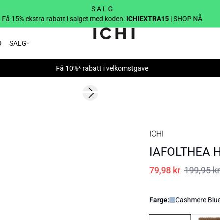
S A L G
Få 15% ekstra rabatt i salget med koden:
ICHIEXTRA15
| SHOP NÅ
D
SALG
Få 10%* rabatt i velkomstgave
SALE | 60%
Next slide
ICHI
IAFOLTHEA Hå
79,98 kr
199,95 kr
Farge:
Cashmere Blu