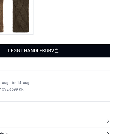
LEGG I HANDLEKURV
aug. - fre 14. aug.
 OVER 699 KR.
T