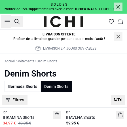
S O L D E S
Profitez de 15% supplémentaires avec le code:
ICHIEXTRA15
| SHOPPEZ
Rechercher
Pan
LIVRAISON OFFERTE
Profitez de la livraison gratuite pendant tout le mois d'août !
LIVRAISON 2-4 JOURS OUVRABLES
Accueil
Vêtements
Denim Shorts
Denim Shorts
Bermuda Shorts
Denim Shorts
Filtres
Tri
SALE | 30%
Ichi
Ichi
IHKAMINA Shorts
IHAVENA Shorts
34,97 €
49,95 €
59,95 €