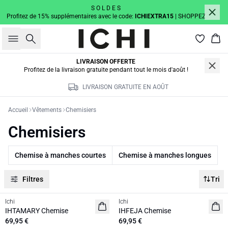
S O L D E S
Profitez de 15% supplémentaires avec le code:
ICHIEXTRA15
| SHOPPEZ
Rechercher
Pan
LIVRAISON OFFERTE
Profitez de la livraison gratuite pendant tout le mois d'août !
LIVRAISON GRATUITE EN AOÛT
Accueil
Vêtements
Chemisiers
Chemisiers
Chemise à manches courtes
Chemise à manches longues
Filtres
Tri
Ichi
Ichi
NOUVEAUTES
NOUVEAUTES
IHTAMARY Chemise
IHFEJA Chemise
69,95 €
69,95 €