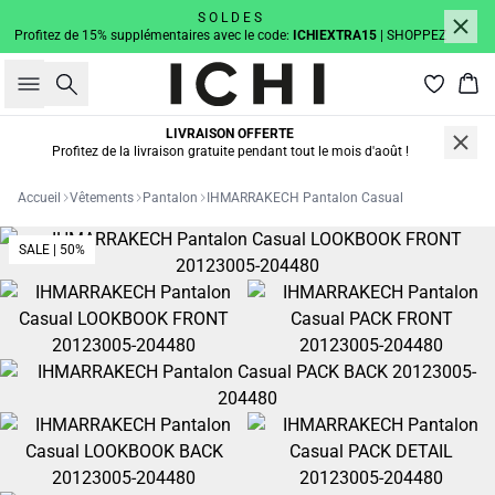
S O L D E S
Profitez de 15% supplémentaires avec le code:
ICHIEXTRA15
| SHOPPEZ
Rechercher
Pan
LIVRAISON OFFERTE
Profitez de la livraison gratuite pendant tout le mois d'août !
Accueil
Vêtements
Pantalon
IHMARRAKECH Pantalon Casual
SALE | 50%