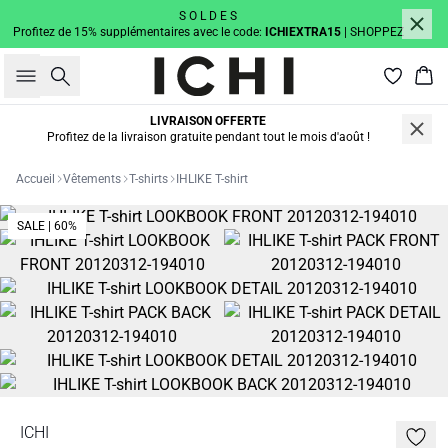
S O L D E S
Profitez de 15% supplémentaires avec le code:
ICHIEXTRA15
| SHOPPEZ
Rechercher
Pan
LIVRAISON OFFERTE
Profitez de la livraison gratuite pendant tout le mois d'août !
Accueil
Vêtements
T-shirts
IHLIKE T-shirt
SALE | 60%
ICHI