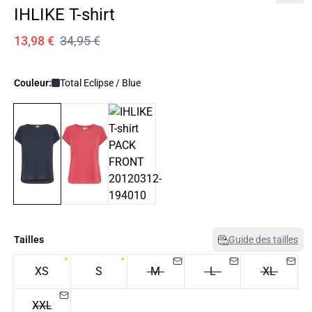
IHLIKE T-shirt
13,98 €
34,95 €
Couleur:
Total Eclipse / Blue
Tailles
Guide des tailles
XS
S
M
L
XL
XXL