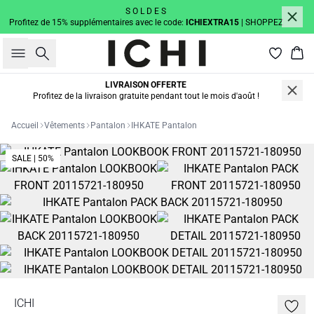
S O L D E S
Profitez de 15% supplémentaires avec le code:
ICHIEXTRA15
| SHOPPEZ
Rechercher
Pan
LIVRAISON OFFERTE
Profitez de la livraison gratuite pendant tout le mois d'août !
Accueil
Vêtements
Pantalon
IHKATE Pantalon
SALE | 50%
ICHI