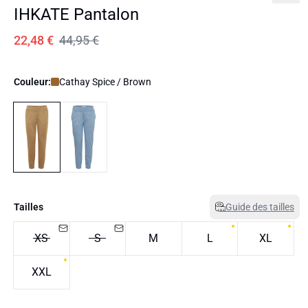
IHKATE Pantalon
22,48 €
44,95 €
Couleur:
Cathay Spice / Brown
Tailles
Guide des tailles
XS
S
M
L
XL
XXL