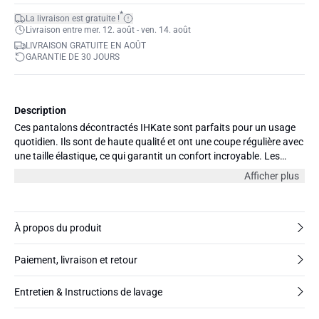
*
La livraison est gratuite !
Livraison entre mer. 12. août - ven. 14. août
LIVRAISON GRATUITE EN AOÛT
GARANTIE DE 30 JOURS
Description
Ces pantalons décontractés IHKate sont parfaits pour un usage
quotidien. Ils sont de haute qualité et ont une coupe régulière avec
une taille élastique, ce qui garantit un confort incroyable. Les
pantalons sont de longueur cheville, leur donnant un look stylé et
Afficher plus
moderne. Ils compléteront n'importe quelle tenue et sont
particulièrement beaux avec un simple t-shirt ou une blouse
légère.
À propos du produit
Paiement, livraison et retour
Entretien & Instructions de lavage