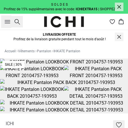
S O L D E S
Profitez de 15% supplémentaires avec le code:
ICHIEXTRA15
| SHOPPEZ
Rechercher
Pan
LIVRAISON OFFERTE
Profitez de la livraison gratuite pendant tout le mois d'août !
Accueil
Vêtements
Pantalon
IHKATE Pantalon
SALE | 30%
ICHI