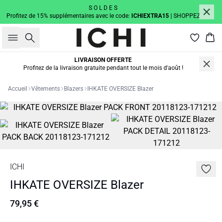
S O L D E S
Profitez de 15% supplémentaires avec le code:
ICHIEXTRA15
| SHOPPEZ
Rechercher
Pan
LIVRAISON OFFERTE
Profitez de la livraison gratuite pendant tout le mois d'août !
Accueil
Vêtements
Blazers
IHKATE OVERSIZE Blazer
ICHI
IHKATE OVERSIZE Blazer
79,95 €