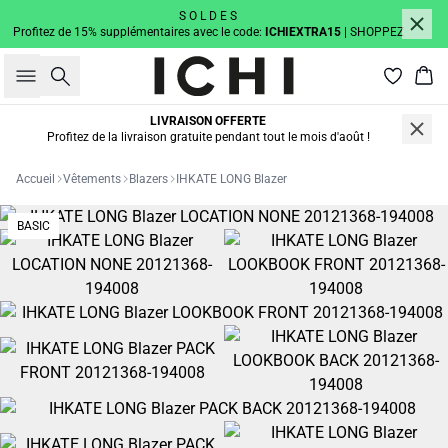
S O L D E S
Profitez de 15% supplémentaires avec le code:
ICHIEXTRA15
| SHOPPEZ
Rechercher
Pan
LIVRAISON OFFERTE
Profitez de la livraison gratuite pendant tout le mois d'août !
Accueil
Vêtements
Blazers
IHKATE LONG Blazer
BASIC