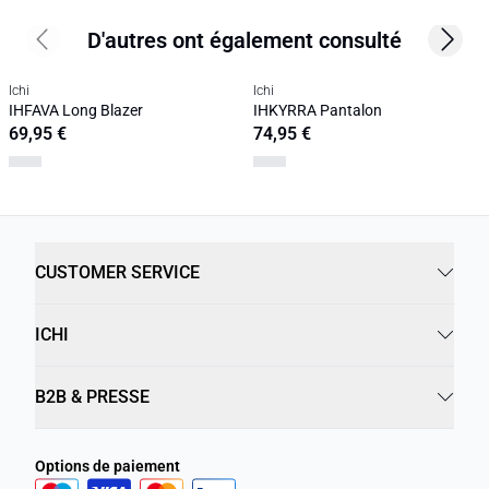
D'autres ont également consulté
Previous slide
Next s
Ichi
Ichi
IHFAVA Long Blazer
IHKYRRA Pantalon
69,95 €
74,95 €
CUSTOMER SERVICE
ICHI
B2B & PRESSE
Options de paiement