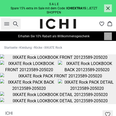
S A L E
Spare 15% extra im Sale mit dem Code:
ICHIEXTRA15
| JETZT
SHOPPEN
Suche
War
Erhalten Sie 10% Rabatt als Willkommensgeschenk
Startseite
Kleidung
Röcke
IXKATE Rock
ICHI