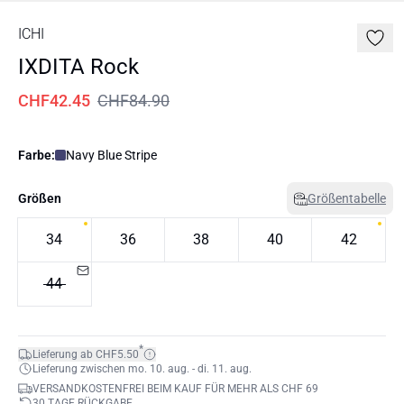
ICHI
IXDITA Rock
CHF42.45
CHF84.90
Farbe:
Navy Blue Stripe
Größen
Größentabelle
34
36
38
40
42
44
*
Lieferung ab CHF5.50
Lieferung zwischen mo. 10. aug. - di. 11. aug.
VERSANDKOSTENFREI BEIM KAUF FÜR MEHR ALS CHF 69
30 TAGE RÜCKGABE