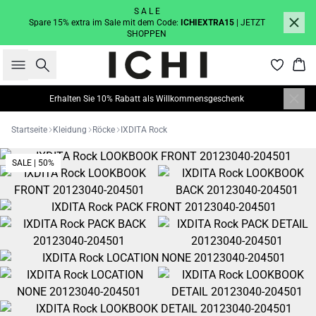
S A L E
Spare 15% extra im Sale mit dem Code:
ICHIEXTRA15
| JETZT
SHOPPEN
Suche
War
Erhalten Sie 10% Rabatt als Willkommensgeschenk
Startseite
Kleidung
Röcke
IXDITA Rock
SALE | 50%