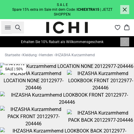
S A L E
Spare 15% extra im Sale mit dem Code:
ICHIEXTRA15
| JETZT
SHOPPEN
Suche
War
Erhalten Sie 10% Rabatt als Willkommensgeschenk
Startseite
Kleidung
Hemden
IHZASHA Kurzarmhemd
SALE | 50%