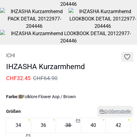
ICHI
IHZASHA Kurzarmhemd
CHF32.45
CHF64.90
Farbe:
Folklore Flower Aop / Brown
Größen
Größentabelle
34
36
38
40
42