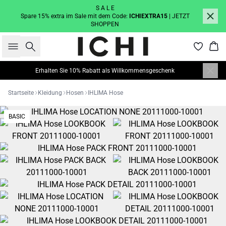
S A L E
Spare 15% extra im Sale mit dem Code:
ICHIEXTRA15
| JETZT
SHOPPEN
Suche
War
Erhalten Sie 10% Rabatt als Willkommensgeschenk
Startseite
Kleidung
Hosen
IHLIMA Hose
BASIC