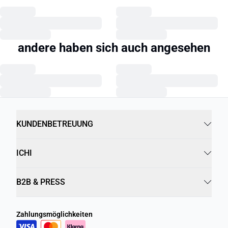
andere haben sich auch angesehen
Previous slide
Next s
Ichi
Ichi
IXISOLDE Hose
IHYARDEEN Hose
CHF37.45
CHF74.90
CHF39.95
CHF79.90
KUNDENBETREUUNG
ICHI
B2B & PRESS