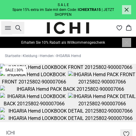
S A L E
Spare 15% extra im Sale mit dem Code:
ICHIEXTRA15
| JETZT
SHOPPEN
Suche
War
Erhalten Sie 10% Rabatt als Willkommensgeschenk
Startseite
Kleidung
Hemden
IHGARIA Hemd
SALE | 30%
ICHI