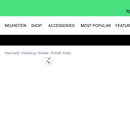
Sp
NEUHEITEN
SHOP
ACCESSORIES
MOST POPULAR
FEATU
Startseite
Kleidung
Kleider
IHASKI Kleid
SALE | 70%
Previous slide