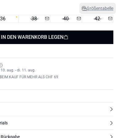
Größentabelle
36
38
40
42
IN DEN WARENKORB LEGEN
0. aug. - di. 11. aug.
BEIM KAUF FÜR MEHR ALS CHF 69
rials
d Rückgabe