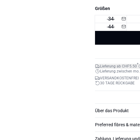
Größen
34
44
*
Lieferung ab CHF5.50
Lieferung zwischen mo. 1
VERSANDKOSTENFREI 
30 TAGE RÜCKGABE
Über das Produkt
Preferred fibres & mate
Zahlung, Lieferung un