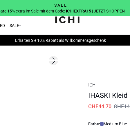
S A L E
are 15% extra im Sale mit dem Code:
ICHIEXTRA15
| JETZT SHOPPEN
RED
SALE
Erhalten Sie 10% Rabatt als Willkommensgeschenk
SALE | 70%
Next slide
ICHI
IHASKI Kleid
CHF44.70
CHF14
Farbe:
Medium Blue