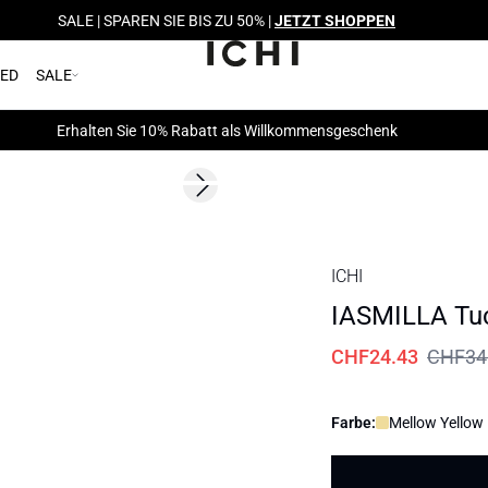
SALE | SPAREN SIE BIS ZU 50% |
JETZT SHOPPEN
RED
SALE
Erhalten Sie 10% Rabatt als Willkommensgeschenk
SALE | 30%
Next slide
ICHI
IASMILLA Tu
CHF24.43
CHF34
Farbe:
Mellow Yellow