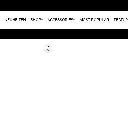
NEUHEITEN
SHOP
ACCESSORIES
MOST POPULAR
FEATU
SALE | 30%
Previous slide