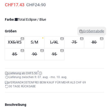
CHF17.43
CHF24.90
Farbe:
Total Eclipse / Blue
Größen
Größentabelle
XXS/XS
S/M
L/XL
75
80
85
90
95
*
Lieferung ab CHF5.50
Lieferung zwischen fr. 07. aug. - mo. 10. aug.
VERSANDKOSTENFREI BEIM KAUF FÜR MEHR ALS CHF 69
30 TAGE RÜCKGABE
Beschreibung