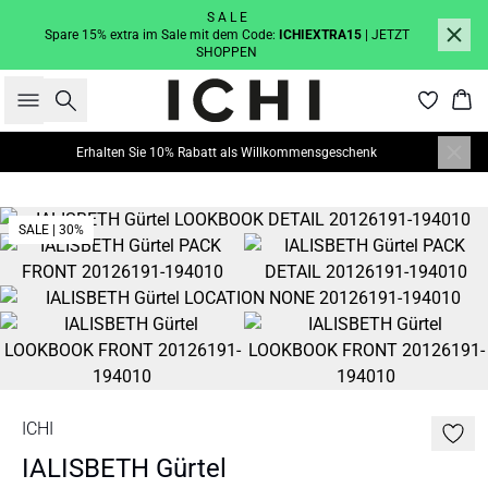
S A L E
Spare 15% extra im Sale mit dem Code:
ICHIEXTRA15
| JETZT
SHOPPEN
Suche
War
Erhalten Sie 10% Rabatt als Willkommensgeschenk
SALE | 30%
ICHI
IALISBETH Gürtel