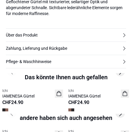
Geflochtener Gürtel mit texturierter, seilartiger Optik und
abgerundeter Schnalle. Sichtbare lederähnliche Elemente sorgen
für moderne Raffinesse.
Über das Produkt
Zahlung, Lieferung und Rückgabe
Pflege- & Waschhinweise
Previous slide
Next s
Das könnte Ihnen auch gefallen
Ichi
Ichi
NEUHEIT
NEUHEIT
IAMENESA Gürtel
IAMENESA Gürtel
CHF24.90
CHF24.90
Previous slide
Next s
andere haben sich auch angesehen
SALE | 30%
SALE | 30%
Ichi
Ichi