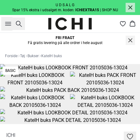
U D S A L G
Spar 15% ekstra i udsalget m. koden:
ICHIEXTRA15
| SHOP NU
Søg
Kur
FRI FRAGT
Få gratis levering på alle ordrer i hele august
Forside
Tøj
Bukser
KateIH buks
BASIC
ICHI