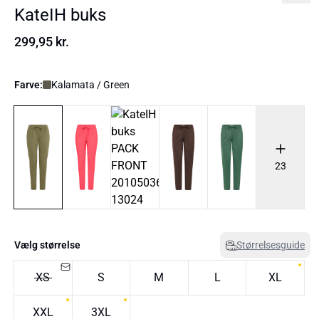
KateIH buks
299,95 kr.
Farve:
Kalamata / Green
23
Vælg størrelse
Størrelsesguide
XS
S
M
L
XL
XXL
3XL