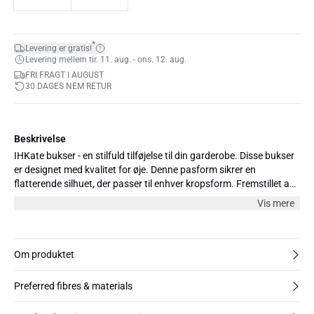
*
Levering er gratis!
Levering mellem tir. 11. aug. - ons. 12. aug.
FRI FRAGT I AUGUST
30 DAGES NEM RETUR
Beskrivelse
IHKate bukser - en stilfuld tilføjelse til din garderobe. Disse bukser
er designet med kvalitet for øje. Denne pasform sikrer en
flatterende silhuet, der passer til enhver kropsform. Fremstillet af
en blanding af polyester, viskose og elastan, tilbyder disse bukser
Vis mere
en perfekt balance mellem blødhed og strækbarhed. Kombiner
disse bukser med en lækker bluse eller en trendy sweater for et
mere formelt look.
Om produktet
Preferred fibres & materials