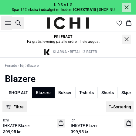
U D S A L G
Spar 15% ekstra i udsalget m. koden:
ICHIEXTRA15
| SHOP NU
Søg
Kur
FRI FRAGT
Få gratis levering på alle ordrer i hele august
KLARNA • BETAL I 3 RATER
Forside
Tøj
Blazere
Blazere
SHOP ALT
Blazere
Bukser
T-shirts
Shorts
Skjorte
Filtre
Sortering
Ichi
Ichi
BASIC
IHKATE Blazer
IHKATE Blazer
399,95 kr.
399,95 kr.