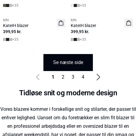
+
35
+
35
Ichi
Ichi
BASIC
BASIC
KateIH blazer
KateIH blazer
399,95 kr.
399,95 kr.
+
35
+
35
Se næste side
1
2
3
4
Tidløse snit og moderne design
Vores blazere kommer i forskellige snit og stilarter, der passer til
enhver lejlighed. Uanset om du foretrækker en slim fit blazer til
en professionel arbejdsdag eller en oversized blazer til en
afslappet weekendstil, har vi noget, der passer til din smag og