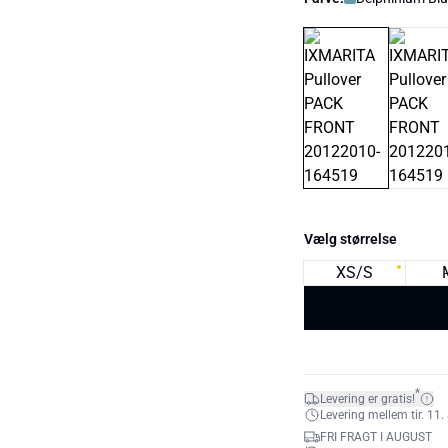
Vælg størrelse
XS/S
*
Levering er gratis!
Levering mellem tir. 11. 
FRI FRAGT I AUGUST