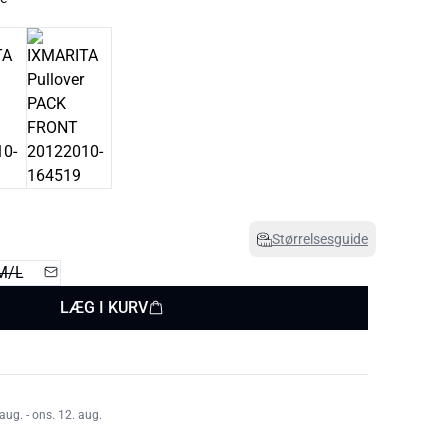
Størrelsesguide
M/L
LÆG I KURV
aug. - ons. 12. aug.