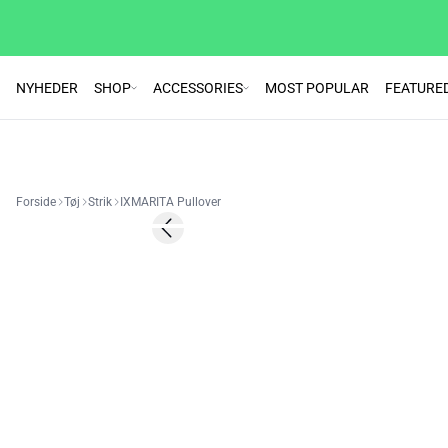
NYHEDER
SHOP
ACCESSORIES
MOST POPULAR
FEATURE
Forside
Tøj
Strik
IXMARITA Pullover
SALE | 50%
Previous slide