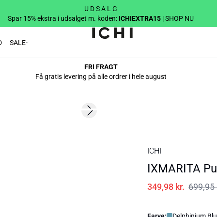
U D S A L G
Spar 15% ekstra i udsalget m. koden:
ICHIEXTRA15
| SHOP NU
D
SALE
FRI FRAGT
Få gratis levering på alle ordrer i hele august
SALE | 50%
Next slide
ICHI
IXMARITA Pul
349,98 kr.
699,95 
Farve:
Delphinium Bl