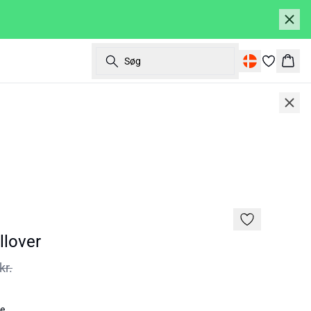
Søg
Kurv
SALE | 50%
lover
kr.
ue