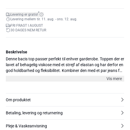
*
Levering er gratis!
Levering mellem tir. 11. aug. - ons. 12. aug.
FRI FRAGT I AUGUST
30 DAGES NEM RETUR
Beskrivelse
Denne bacis top passer perfekt til enhver garderobe. Toppen der er
lavet af behagelig viskose med et strejf af elastan og har derfor en
god holdbarhed og fleksibilitet. Kombiner den med et par jeans for
et casual look eller med en nederdel til de mere formelle
Vis mere
anledninger.
Om produktet
Betaling, levering og returnering
Pleje & Vaskeanvisning