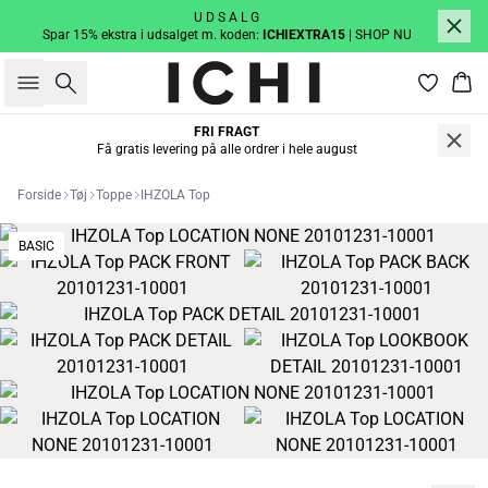
U D S A L G
Spar 15% ekstra i udsalget m. koden:
ICHIEXTRA15
| SHOP NU
Søg
Kur
FRI FRAGT
Få gratis levering på alle ordrer i hele august
Forside
Tøj
Toppe
IHZOLA Top
BASIC