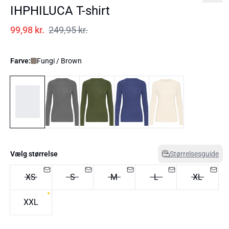
IHPHILUCA T-shirt
99,98 kr.
249,95 kr.
Farve:
Fungi / Brown
Vælg størrelse
Størrelsesguide
XS
S
M
L
XL
XXL