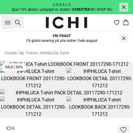
U D S A L G
Spar 15% ekstra i udsalget m. koden:
ICHIEXTRA15
| SHOP NU
Søg
Kur
FRI FRAGT
Få gratis levering på alle ordrer i hele august
Forside
Tøj
T-shirts
IHPHILUCA T-shirt
SALE | 60%
ICHI