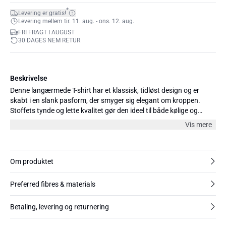
*
Levering er gratis!
Levering mellem tir. 11. aug. - ons. 12. aug.
FRI FRAGT I AUGUST
30 DAGES NEM RETUR
Beskrivelse
Denne langærmede T-shirt har et klassisk, tidløst design og er
skabt i en slank pasform, der smyger sig elegant om kroppen.
Stoffets tynde og lette kvalitet gør den ideel til både kølige og
varmere dage, da den føles luftig og behagelig mod huden. Perfekt
Vis mere
til lag-på-lag styling eller som en enkel, stilfuld statement i sig selv.
Blusen kan nemt kombineres med både jeans, nederdele eller
klassiske bukser, og den tilføjer et sofistikeret touch til ethvert
outfit.
Om produktet
Preferred fibres & materials
Betaling, levering og returnering