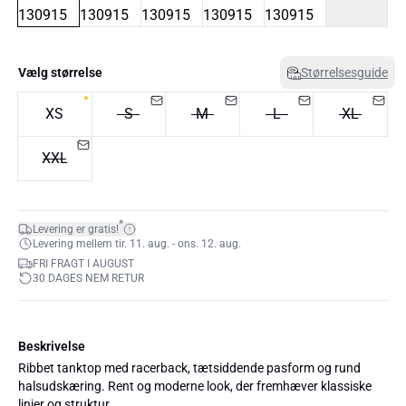
Vælg størrelse
Størrelsesguide
XS
S
M
L
XL
XXL
*
Levering er gratis!
Levering mellem tir. 11. aug. - ons. 12. aug.
FRI FRAGT I AUGUST
30 DAGES NEM RETUR
Beskrivelse
Ribbet tanktop med racerback, tætsiddende pasform og rund
halsudskæring. Rent og moderne look, der fremhæver klassiske
linjer og struktur.