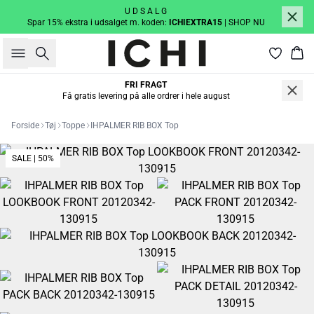
U D S A L G
Spar 15% ekstra i udsalget m. koden:
ICHIEXTRA15
| SHOP NU
Søg
Kur
FRI FRAGT
Få gratis levering på alle ordrer i hele august
Forside
Tøj
Toppe
IHPALMER RIB BOX Top
SALE | 50%