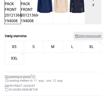
3
Vælg størrelse
Størrelsesguide
XS
S
M
L
XL
XXL
*
Levering er gratis!
Levering mellem tir. 11. aug. - ons. 12. aug.
FRI FRAGT I AUGUST
30 DAGES NEM RETUR