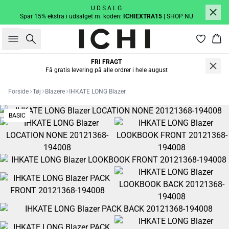
U D S A L G
Spar 15% ekstra i udsalget m. koden:
ICHIEXTRA15
| SHOP NU
Søg
Kur
FRI FRAGT
Få gratis levering på alle ordrer i hele august
Forside
Tøj
Blazere
IHKATE LONG Blazer
BASIC