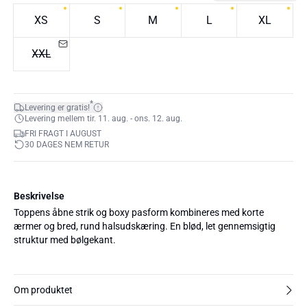
XS
S
M
L
XL
XXL
*
Levering er gratis!
Levering mellem tir. 11. aug. - ons. 12. aug.
FRI FRAGT I AUGUST
30 DAGES NEM RETUR
Beskrivelse
Toppens åbne strik og boxy pasform kombineres med korte
ærmer og bred, rund halsudskæring. En blød, let gennemsigtig
struktur med bølgekant.
Om produktet