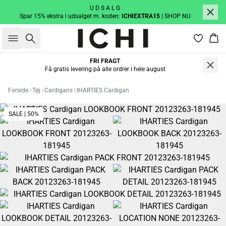
U D S A L G
Spar 15% ekstra i udsalget m. koden:
ICHIEXTRA15
| SHOP NU
Søg
Kur
FRI FRAGT
Få gratis levering på alle ordrer i hele august
Forside
Tøj
Cardigans
IHARTIES Cardigan
SALE | 50%