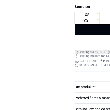
Størrelser
XS
XXL
*
Levering fra 59,00 kr
Levering mellom tor 13.
GRATIS FRAKT PÅ KJØP
30 DAGERS RETURRET
Om produktet
Preferred fibres & mate
Betaling, levering og re