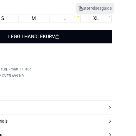
Størrelsesguide
S
M
L
XL
LEGG I HANDLEKURV
 aug. - man 17. aug.
 OVER 699 KR.
T
rials
tur