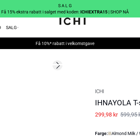
S A L G
Få 15% ekstra rabatt i salget med koden:
ICHIEXTRA15
| SHOP NÅ
D
SALG
Få 10%* rabatt i velkomstgave
SALE | 50%
Next slide
ICHI
IHNAYOLA T-s
299,98 kr
599,95 
Farge:
Almond Milk / 