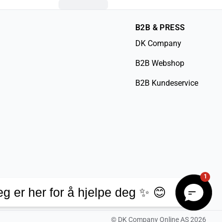
B2B & PRESS
DK Company
B2B Webshop
B2B Kundeservice
1
eg er her for å hjelpe deg ✨ 😊
©
DK Company Online AS
2026