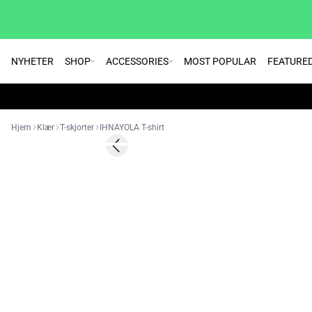
NYHETER
SHOP
ACCESSORIES
MOST POPULAR
FEATURE
Hjem
Klær
T-skjorter
IHNAYOLA T-shirt
SALE | 50%
Previous slide