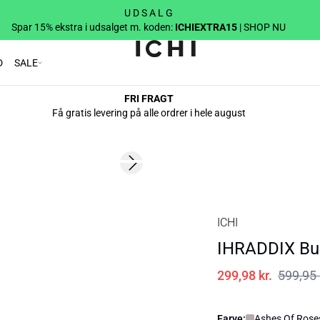
U D S A L G
Spar 15% ekstra i udsalget m. koden:
ICHIEXTRA15
| SHOP NU
D
SALE
FRI FRAGT
Få gratis levering på alle ordrer i hele august
SALE | 50%
Next slide
ICHI
IHRADDIX Bu
299,98 kr.
599,95 
Farve:
Ashes Of Roses