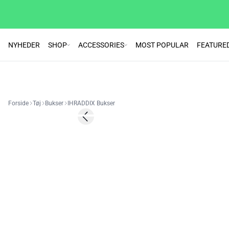
NYHEDER
SHOP
ACCESSORIES
MOST POPULAR
FEATURE
Forside
Tøj
Bukser
IHRADDIX Bukser
SALE | 50%
Previous slide