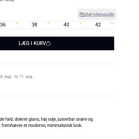
Størrelsesguide
36
38
40
42
LÆG I KURV
 aug. - tir. 11. aug.
 fald, diskret glans, høj talje, justerbar snøre og
t fremhæver et moderne, minimalistisk look.