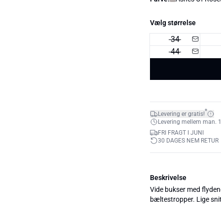
Vælg størrelse
34
44
*
Levering er gratis!
Levering mellem man. 10.
FRI FRAGT I JUNI
30 DAGES NEM RETUR
Beskrivelse
Vide bukser med flydende
bæltestropper. Lige sni