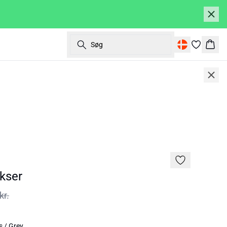
Søg
Kurv
SALE | 50%
kser
kr.
 / Grey